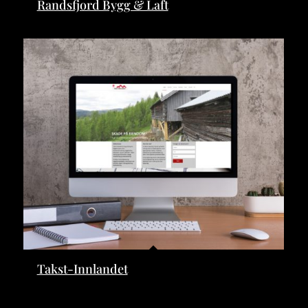
Randsfjord Bygg & Laft
Takst-Innlandet