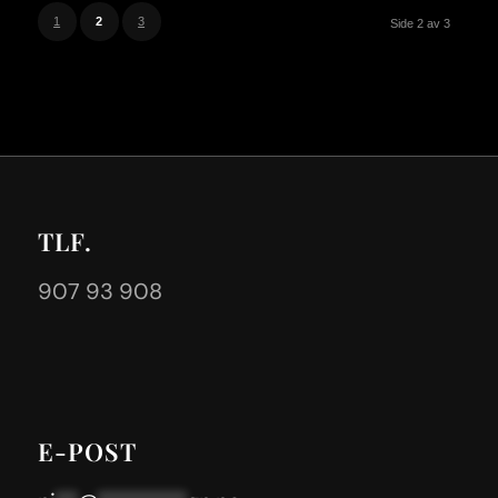
1
2
3
Side 2 av 3
TLF.
907 93 908
E-POST