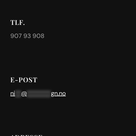
TLF.
907 93 908
E-POST
ni
**
@
********
gn.no