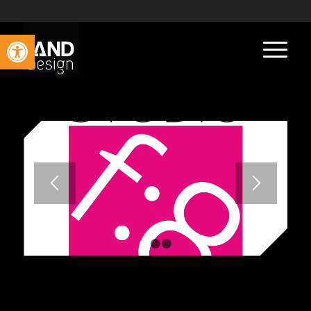
Vis verktøylinjen
1
2
3