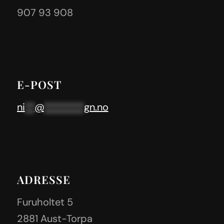
907 93 908
E-POST
ni
**
@
********
gn.no
ADRESSE
Furuholtet 5
2881 Aust-Torpa