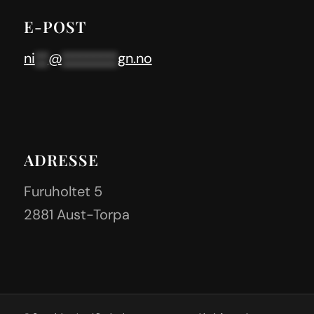
E-POST
ni
**
@
********
gn.no
ADRESSE
Furuholtet 5
2881 Aust-Torpa