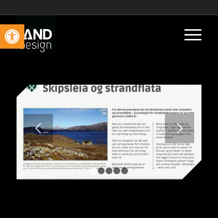
Vis verktøylinjen
1
2
3
4
5