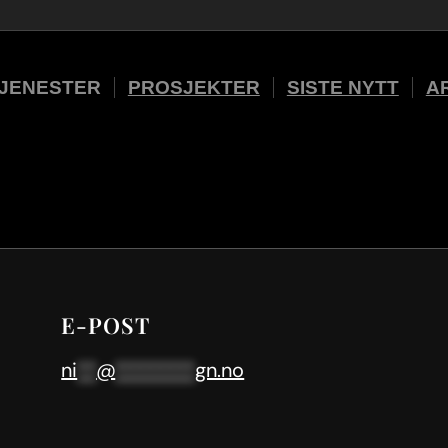
JENESTER
PROSJEKTER
SISTE NYTT
A
E-POST
ni
**
@
********
gn.no