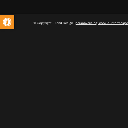
Vis verktøylinjen
© Copyright - Land Design |
personvern-og-cookie-informasjo