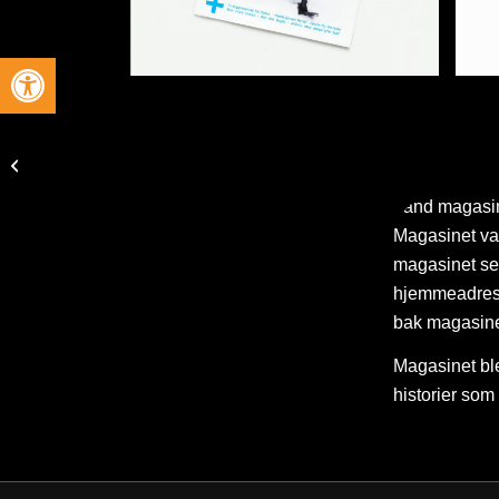
Vis verktøylinjen
Nordre Land
Kommune
Land magasin
Magasinet var 
magasinet sen
hjemmeadres
bak magasinet
Magasinet ble 
historier som