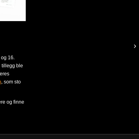
 og 16.
 tillegg ble
deres
n
, som sto
ere og finne