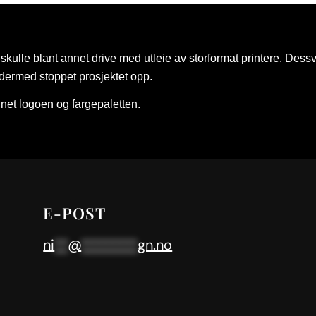
skulle blant annet drive med utleie av storformat printere. Dess
dermed stoppet prosjektet opp.
net logoen og fargepaletten.
E-POST
ni
**
@
********
gn.no