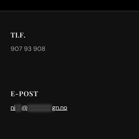
TLF.
907 93 908
E-POST
ni
**
@
********
gn.no